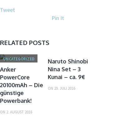
Tweet
Pin It
RELATED POSTS
UNCATEGORIZED
UNCATEGORIZED
Naruto Shinobi
Nina Set – 3
Anker
Kunai – ca. 9€
PowerCore
20100mAh – Die
ON
29. JULI 2016
günstige
Powerbank!
ON
2. AUGUST 2016