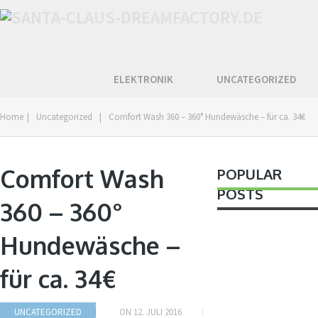
ELEKTRONIK
UNCATEGORIZED
Home
|
Uncategorized
|
Comfort Wash 360 – 360° Hundewäsche – für ca. 34€
Comfort Wash
POPULAR
POSTS
360 – 360°
Hundewäsche –
für ca. 34€
UNCATEGORIZED
ON
12. JULI 2016